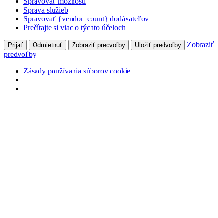
Spravovať možnosti
Správa služieb
Spravovať {vendor_count} dodávateľov
Prečítajte si viac o týchto účeloch
Zobraziť
Prijať
Odmietnuť
Zobraziť predvoľby
Uložiť predvoľby
predvoľby
Zásady používania súborov cookie
Skip
Po-Pi @ 9:00-18:00
+421 905 838 298
to
Search:
Vyhľadávanie
content
500px
Pinterest
Instagram
Maroš Kešjar
page
page
page
Moje radosti i starosti
opens
opens
opens
in
in
in
new
new
new
window
window
window
Úvod
O mne
Blog